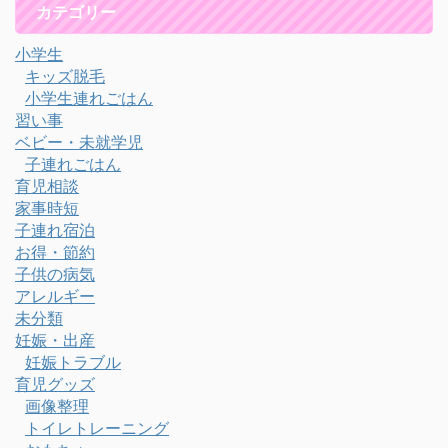
カテゴリー
小学生
キッズ脱毛
小学生連れごはん
習い事
ベビー・未就学児
子連れごはん
育児相談
家事時短
子連れ宿泊
お得・節約
子供の病気
アレルギー
未分類
妊娠・出産
妊娠トラブル
育児グッズ
画像整理
トイレトレーニング