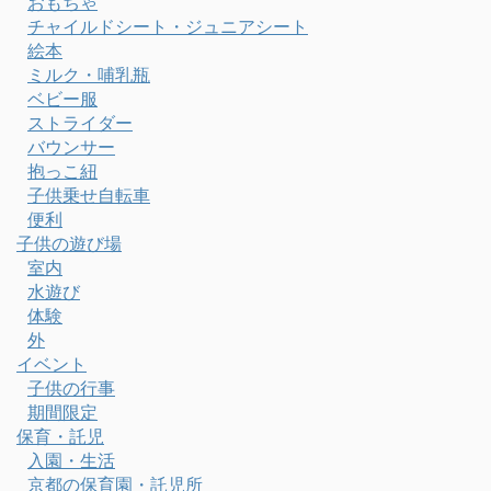
おもちゃ
チャイルドシート・ジュニアシート
絵本
ミルク・哺乳瓶
ベビー服
ストライダー
バウンサー
抱っこ紐
子供乗せ自転車
便利
子供の遊び場
室内
水遊び
体験
外
イベント
子供の行事
期間限定
保育・託児
入園・生活
京都の保育園・託児所