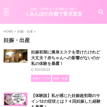
妊娠～小学生まで実体験をお届け
くみんぼの京都で育児宣言
HOME
>
妊娠・出産
>
妊娠・出産
妊娠初期に痩身エステを受けたけれど
大丈夫？赤ちゃんへの影響がないのか
私の体験を暴露！
2023/9/25
妊娠トラブル
妊娠・出産
【体験談】私が感じた妊娠超初期のサ
イン12の症状とは？４回妊娠した経験