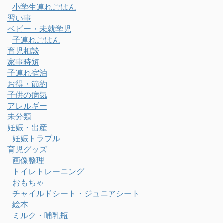
小学生連れごはん
習い事
ベビー・未就学児
子連れごはん
育児相談
家事時短
子連れ宿泊
お得・節約
子供の病気
アレルギー
未分類
妊娠・出産
妊娠トラブル
育児グッズ
画像整理
トイレトレーニング
おもちゃ
チャイルドシート・ジュニアシート
絵本
ミルク・哺乳瓶