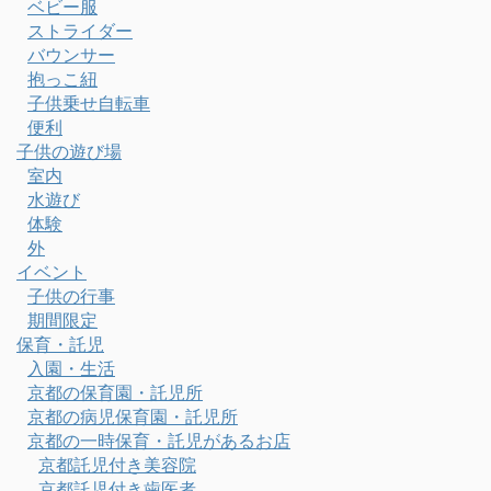
ベビー服
ストライダー
バウンサー
抱っこ紐
子供乗せ自転車
便利
子供の遊び場
室内
水遊び
体験
外
イベント
子供の行事
期間限定
保育・託児
入園・生活
京都の保育園・託児所
京都の病児保育園・託児所
京都の一時保育・託児があるお店
京都託児付き美容院
京都託児付き歯医者