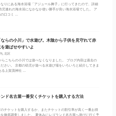
となりにある海水浴場「アジュール舞子」に行ってきたので、詳細
) 幼児連れの海水浴になかなか使い勝手が良い海水浴場でした。 ア
口コミ ...
「ならの小川」で水遊び。木陰から子供を見守れて赤
児を遊ばせやすいよ
内
,
北区
からこちらの小川では遊べなくなりました。 ブログ内容は過去の
ださい。 京都の幼児が遊べる水遊び場をいろいろと紹介してきま
る上賀茂神社 ...
ランド名古屋一番安くチケットを購入する方法
どのチケットを購入するか、またチケットの割引率が高く一番お得
を徹底調査しました。 夏休みにレゴランド名古屋へ遊びに行く予