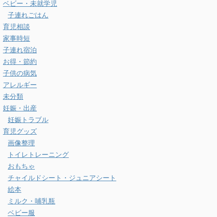
ベビー・未就学児
子連れごはん
育児相談
家事時短
子連れ宿泊
お得・節約
子供の病気
アレルギー
未分類
妊娠・出産
妊娠トラブル
育児グッズ
画像整理
トイレトレーニング
おもちゃ
チャイルドシート・ジュニアシート
絵本
ミルク・哺乳瓶
ベビー服