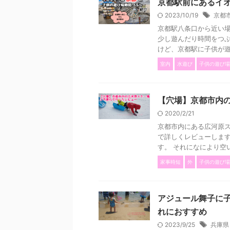
京都駅前にあるイ
2023/10/19
京都
京都駅八条口から近い
少し遊んだり時間をつぶ
けど、京都駅に子供が遊べ
室内
水遊び
子供の遊び場
【穴場】京都市内
2020/2/21
京都市内にある広河原
で詳しくレビューします
す。 それになにより空いて
家事時短
外
子供の遊び場
アジュール舞子に
れにおすすめ
2023/9/25
兵庫県