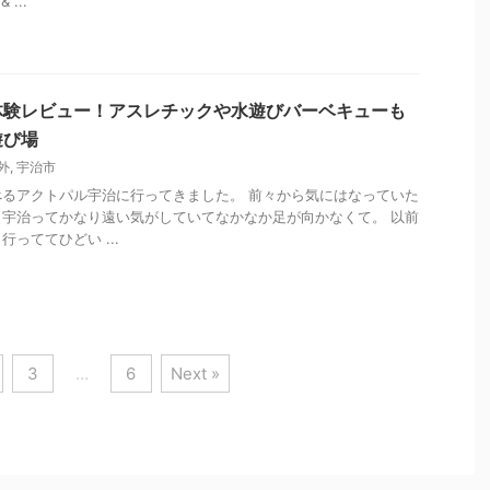
...
体験レビュー！アスレチックや水遊びバーベキューも
遊び場
外
,
宇治市
るアクトパル宇治に行ってきました。 前々から気にはなっていた
宇治ってかなり遠い気がしていてなかなか足が向かなくて。 以前
っててひどい ...
3
…
6
Next »