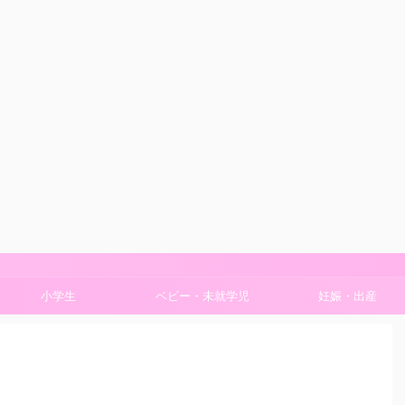
小学生
ベビー・未就学児
妊娠・出産