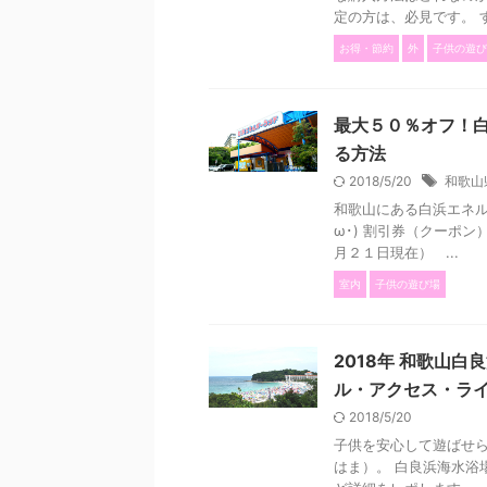
定の方は、必見です。 す
お得・節約
外
子供の遊び
最大５０％オフ！
る方法
2018/5/20
和歌山
和歌山にある白浜エネル
ω･) 割引券（クーポン
月２１日現在） ...
室内
子供の遊び場
2018年 和歌山
ル・アクセス・ラ
2018/5/20
子供を安心して遊ばせ
はま）。 白良浜海水浴