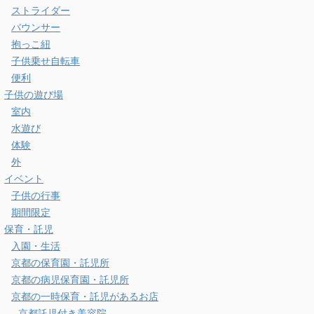
ストライダー
バウンサー
抱っこ紐
子供乗せ自転車
便利
子供の遊び場
室内
水遊び
体験
外
イベント
子供の行事
期間限定
保育・託児
入園・生活
京都の保育園・託児所
京都の病児保育園・託児所
京都の一時保育・託児があるお店
京都託児付き美容院