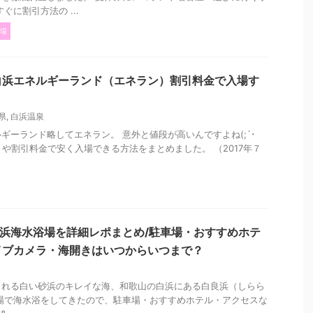
ぐに割引方法の ...
場
白浜エネルギーランド（エネラン）割引料金で入場す
県
,
白浜温泉
ギーランド略してエネラン。 意外と値段が高いんですよね(;´･
）や割引料金で安く入場できる方法をまとめました。 （2017年７
白良浜海水浴場を詳細レポまとめ/駐車場・おすすめホテ
イブカメラ・海開きはいつからいつまで？
られる白い砂浜のキレイな海、和歌山の白浜にある白良浜（しらら
場で海水浴をしてきたので、駐車場・おすすめホテル・アクセスな