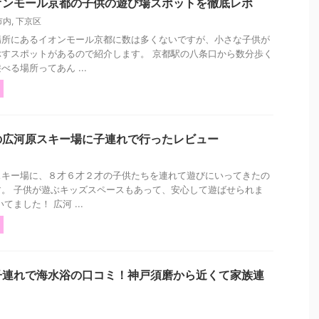
オンモール京都の子供の遊び場スポットを徹底レポ
市内
,
下京区
場所にあるイオンモール京都に数は多くないですが、小さな子供が
すスポットがあるので紹介します。 京都駅の八条口から数分歩く
る場所ってあん ...
の広河原スキー場に子連れで行ったレビュー
スキー場に、８才６才２才の子供たちを連れて遊びにいってきたの
。 子供が遊ぶキッズスペースもあって、安心して遊ばせられま
ました！ 広河 ...
子連れで海水浴の口コミ！神戸須磨から近くて家族連