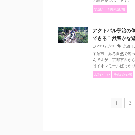
ど詳細をレポします。 & 
水遊び
子供の遊び場
アクトパル宇治の
できる自然豊かな
2018/5/20
京都市
宇治市にある自然で遊べ
んですが、京都市内から
はイオンモールばっかり行
水遊び
外
子供の遊び場
1
2