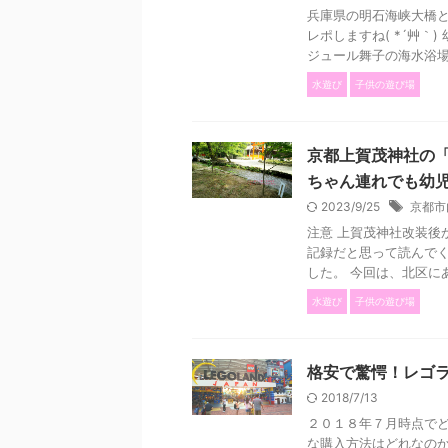
兵庫県の明石海峡大橋
レポしますね( *´艸｀
ジュール舞子の海水浴場の
水遊び
子供の遊び場
京都上賀茂神社の
ちゃん連れでも幼
2023/9/25
京都市
注意 上賀茂神社改装後
記録だと思って読んでく
した。 今回は、北区にあ
水遊び
子供の遊び場
格安で驚愕！レゴ
2018/7/13
２０１８年７月時点で
な購入方法はどれなのか