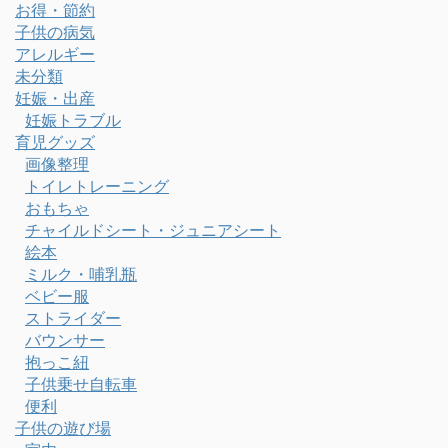
お得・節約
子供の病気
アレルギー
未分類
妊娠・出産
妊娠トラブル
育児グッズ
画像整理
トイレトレーニング
おもちゃ
チャイルドシート・ジュニアシート
絵本
ミルク・哺乳瓶
ベビー服
ストライダー
バウンサー
抱っこ紐
子供乗せ自転車
便利
子供の遊び場