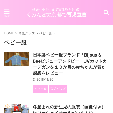
妊娠～小学生まで実体験をお届け
くみんぼの京都で育児宣言
HOME
>
育児グッズ
>
ベビー服
>
ベビー服
日本製ベビー服ブランド「Bijoux &
Beeビジューアンドビー」UVカットカ
ーデガンを１０か月の赤ちゃんが着た
感想をレビュー
2018/11/20
ベビー服
育児グッズ
冬産まれの新生児の服装（画像付き）