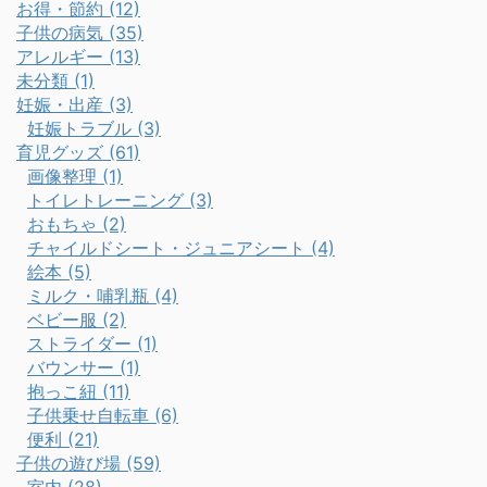
お得・節約 (12)
子供の病気 (35)
アレルギー (13)
未分類 (1)
妊娠・出産 (3)
妊娠トラブル (3)
育児グッズ (61)
画像整理 (1)
トイレトレーニング (3)
おもちゃ (2)
チャイルドシート・ジュニアシート (4)
絵本 (5)
ミルク・哺乳瓶 (4)
ベビー服 (2)
ストライダー (1)
バウンサー (1)
抱っこ紐 (11)
子供乗せ自転車 (6)
便利 (21)
子供の遊び場 (59)