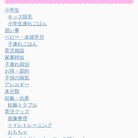
小学生
キッズ脱毛
小学生連れごはん
習い事
ベビー・未就学児
子連れごはん
育児相談
家事時短
子連れ宿泊
お得・節約
子供の病気
アレルギー
未分類
妊娠・出産
妊娠トラブル
育児グッズ
画像整理
トイレトレーニング
おもちゃ