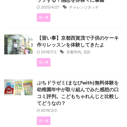
ップする？感想を赤裸々に暴露
2020/4/27
チャレンジタッチ
習い事
【習い事】京都西賀茂で子供のケーキ
作りレッスンを体験してきたよ
2018/7/3
京都市内
,
北区
習い事
ぷちドラゼミ(まなびwith)無料体験を
幼稚園年中が取り組んでみた感想の口
コミ評判。こどもちゃれんじと比較し
てどうなの？
2019/3/3
習い事