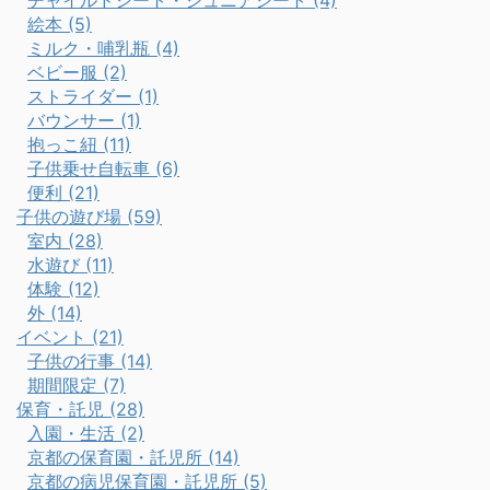
チャイルドシート・ジュニアシート (4)
絵本 (5)
ミルク・哺乳瓶 (4)
ベビー服 (2)
ストライダー (1)
バウンサー (1)
抱っこ紐 (11)
子供乗せ自転車 (6)
便利 (21)
子供の遊び場 (59)
室内 (28)
水遊び (11)
体験 (12)
外 (14)
イベント (21)
子供の行事 (14)
期間限定 (7)
保育・託児 (28)
入園・生活 (2)
京都の保育園・託児所 (14)
京都の病児保育園・託児所 (5)