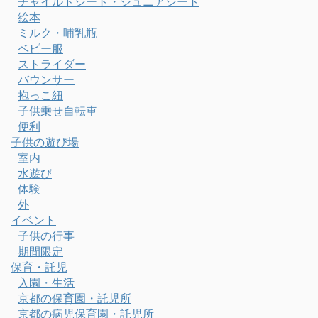
チャイルドシート・ジュニアシート
絵本
ミルク・哺乳瓶
ベビー服
ストライダー
バウンサー
抱っこ紐
子供乗せ自転車
便利
子供の遊び場
室内
水遊び
体験
外
イベント
子供の行事
期間限定
保育・託児
入園・生活
京都の保育園・託児所
京都の病児保育園・託児所