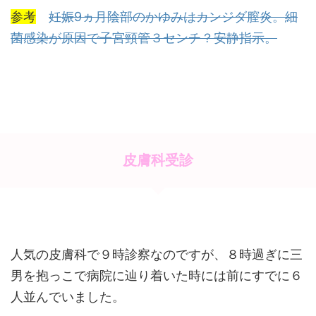
参考
妊娠9ヵ月陰部のかゆみはカンジダ膣炎。細
菌感染が原因で子宮頸管３センチ？安静指示。
皮膚科受診
人気の皮膚科で９時診察なのですが、８時過ぎに三
男を抱っこで病院に辿り着いた時には前にすでに６
人並んでいました。