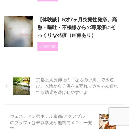
【体験談】5才7ヶ月突発性発疹。高
熱・嘔吐・不機嫌からの蕁麻疹にそ
っくりな発疹（画像あり）
子供の病気
京都上賀茂神社の「ならの小川」で水遊
び。木陰から子供を見守れて赤ちゃん連れ
でも幼児を遊ばせやすいよ
ウェスティン都ホテル京都/アクアブルー
のブッフェは未就学児が無料でメニュー充
実