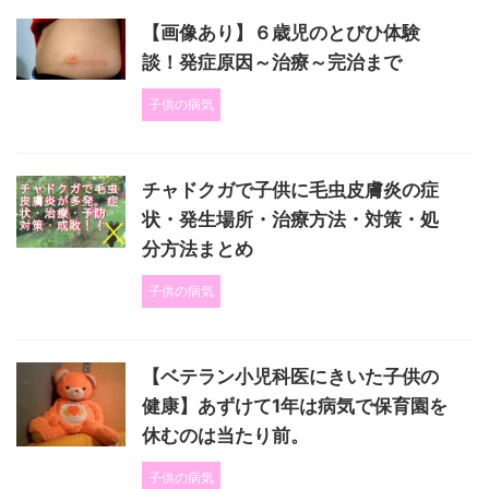
【画像あり】６歳児のとびひ体験
談！発症原因～治療～完治まで
子供の病気
チャドクガで子供に毛虫皮膚炎の症
状・発生場所・治療方法・対策・処
分方法まとめ
子供の病気
【ベテラン小児科医にきいた子供の
健康】あずけて1年は病気で保育園を
休むのは当たり前。
子供の病気