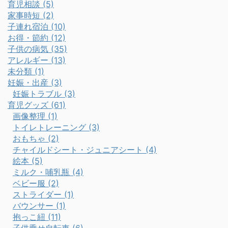
育児相談 (5)
家事時短 (2)
子連れ宿泊 (10)
お得・節約 (12)
子供の病気 (35)
アレルギー (13)
未分類 (1)
妊娠・出産 (3)
妊娠トラブル (3)
育児グッズ (61)
画像整理 (1)
トイレトレーニング (3)
おもちゃ (2)
チャイルドシート・ジュニアシート (4)
絵本 (5)
ミルク・哺乳瓶 (4)
ベビー服 (2)
ストライダー (1)
バウンサー (1)
抱っこ紐 (11)