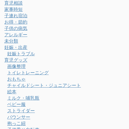
育児相談
家事時短
子連れ宿泊
お得・節約
子供の病気
アレルギー
未分類
妊娠・出産
妊娠トラブル
育児グッズ
画像整理
トイレトレーニング
おもちゃ
チャイルドシート・ジュニアシート
絵本
ミルク・哺乳瓶
ベビー服
ストライダー
バウンサー
抱っこ紐