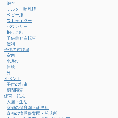
絵本
ミルク・哺乳瓶
ベビー服
ストライダー
バウンサー
抱っこ紐
子供乗せ自転車
便利
子供の遊び場
室内
水遊び
体験
外
イベント
子供の行事
期間限定
保育・託児
入園・生活
京都の保育園・託児所
京都の病児保育園・託児所