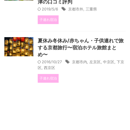
津の口コミ評判
2019/5/6
京都市外
,
三重県
子連れ宿泊
夏休み冬休み/赤ちゃん・子供連れで旅
する京都旅行〜宿泊ホテル旅館まと
め〜
2016/10/27
京都市内
,
左京区
,
中京区
,
下京
区
,
西京区
子連れ宿泊