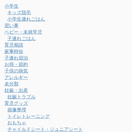
小学生
キッズ脱毛
小学生連れごはん
習い事
ベビー・未就学児
子連れごはん
育児相談
家事時短
子連れ宿泊
お得・節約
子供の病気
アレルギー
未分類
妊娠・出産
妊娠トラブル
育児グッズ
画像整理
トイレトレーニング
おもちゃ
チャイルドシート・ジュニアシート