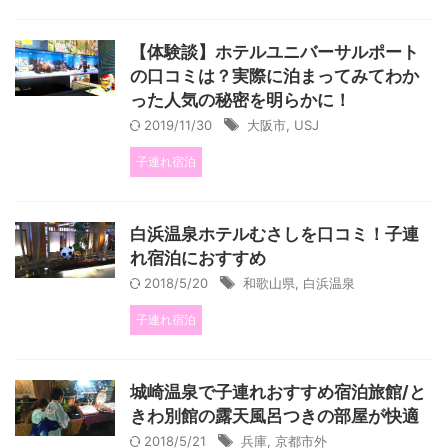
【体験談】ホテルユニバーサルポート
の口コミは？実際に泊まってみてわか
った人気の秘密を明らかに！
2019/11/30
大阪市
,
USJ
子連れ宿泊
白浜温泉ホテルむさしを口コミ！子連
れ宿泊におすすめ
2018/5/20
和歌山県
,
白浜温泉
子連れ宿泊
城崎温泉で子連れおすすめ宿泊旅館/と
きわ別館の露天風呂つきの部屋が快適
2018/5/21
兵庫
,
京都市外