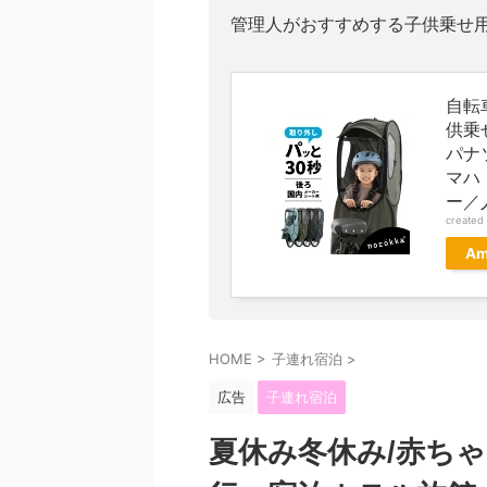
管理人がおすすめする子供乗せ
自転
供乗せ
パナ
マハ
ー／
created
Am
HOME
>
子連れ宿泊
>
広告
子連れ宿泊
夏休み冬休み/赤ち