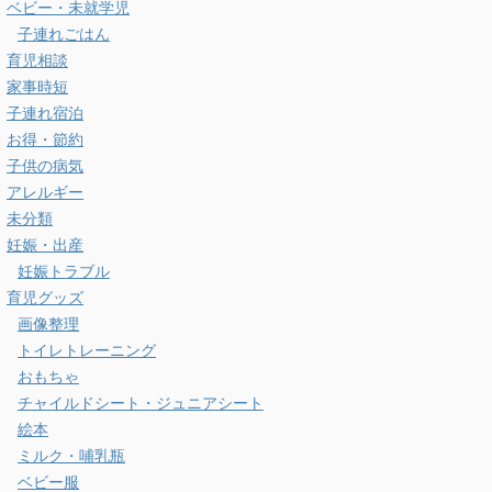
ベビー・未就学児
子連れごはん
育児相談
家事時短
子連れ宿泊
お得・節約
子供の病気
アレルギー
未分類
妊娠・出産
妊娠トラブル
育児グッズ
画像整理
トイレトレーニング
おもちゃ
チャイルドシート・ジュニアシート
絵本
ミルク・哺乳瓶
ベビー服