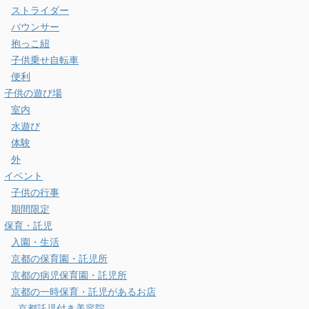
ストライダー
バウンサー
抱っこ紐
子供乗せ自転車
便利
子供の遊び場
室内
水遊び
体験
外
イベント
子供の行事
期間限定
保育・託児
入園・生活
京都の保育園・託児所
京都の病児保育園・託児所
京都の一時保育・託児があるお店
京都託児付き美容院