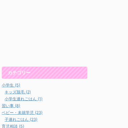
カテゴリー
小学生 (5)
キッズ脱毛 (2)
小学生連れごはん (1)
習い事 (8)
ベビー・未就学児 (23)
子連れごはん (23)
育児相談 (5)