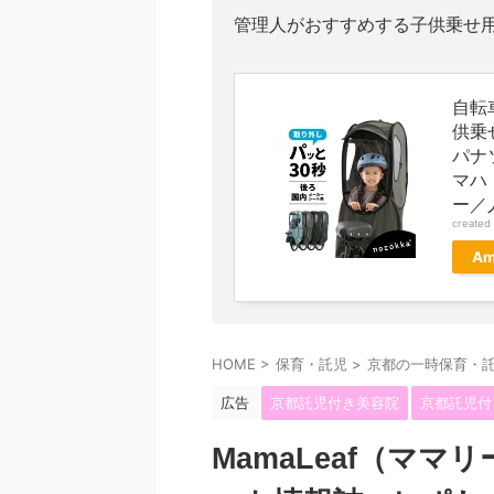
管理人がおすすめする子供乗せ
自転
供乗せ
パナ
マハ
ー／
created
Am
HOME
>
保育・託児
>
京都の一時保育・
広告
京都託児付き美容院
京都託児付
MamaLeaf（マ