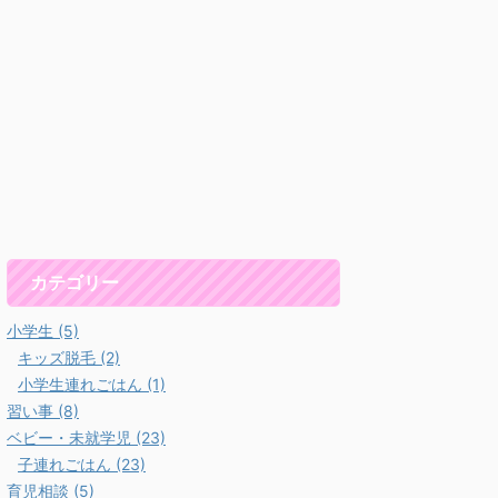
カテゴリー
小学生 (5)
キッズ脱毛 (2)
小学生連れごはん (1)
習い事 (8)
ベビー・未就学児 (23)
子連れごはん (23)
育児相談 (5)