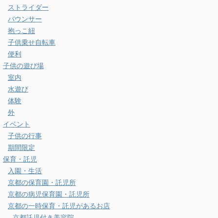
ストライダー
バウンサー
抱っこ紐
子供乗せ自転車
便利
子供の遊び場
室内
水遊び
体験
外
イベント
子供の行事
期間限定
保育・託児
入園・生活
京都の保育園・託児所
京都の病児保育園・託児所
京都の一時保育・託児があるお店
京都託児付き美容院