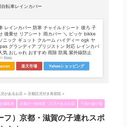
用自転車レインカバー
車 レインカバー 防寒 チャイルドシート 後ろ 子
 後乗せ リアシート 雨カバー ＼ ビッケ bikke
ソニック ギュット クルーム ハイディー ogk ヤ
 pas グランディア ブリジストン 対応 レインカバ
人気 おしゃれ おすすめ 雨除 防風 紫外線防止
 by
Rinker
azon
楽天市場
Yahooショッピング
託児があるお店
>
京都託児付き美容院
>
き歯医者
京都の一時保育・託児があるお店
子供の遊び場
マリーフ）京都・滋賀の子連れスポ