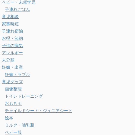
ベビー・未就学児
子連れごはん
育児相談
家事時短
子連れ宿泊
お得・節約
子供の病気
アレルギー
未分類
妊娠・出産
妊娠トラブル
育児グッズ
画像整理
トイレトレーニング
おもちゃ
チャイルドシート・ジュニアシート
絵本
ミルク・哺乳瓶
ベビー服