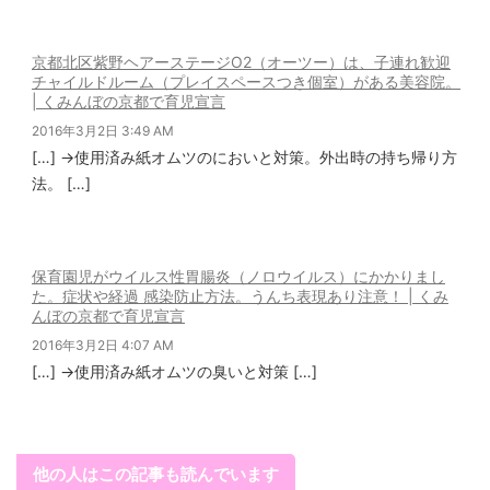
京都北区紫野ヘアーステージO2（オーツー）は、子連れ歓迎
チャイルドルーム（プレイスペースつき個室）がある美容院。
| くみんぼの京都で育児宣言
2016年3月2日 3:49 AM
[…] →使用済み紙オムツのにおいと対策。外出時の持ち帰り方
法。 […]
保育園児がウイルス性胃腸炎（ノロウイルス）にかかりまし
た。症状や経過 感染防止方法。うんち表現あり注意！ | くみ
んぼの京都で育児宣言
2016年3月2日 4:07 AM
[…] →使用済み紙オムツの臭いと対策 […]
他の人はこの記事も読んでいます