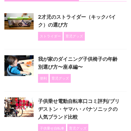
2才児のストライダー（キックバイ
ク）の選び方
ストライダー
育児グッズ
我が家のダイニング子供椅子の年齢
別選び方〜座卓編〜
便利
育児グッズ
子供乗せ電動自転車口コミ評判/ブリ
ヂストン・ヤマハ・パナソニックの
人気ブランド比較
子供乗せ自転車
育児グッズ