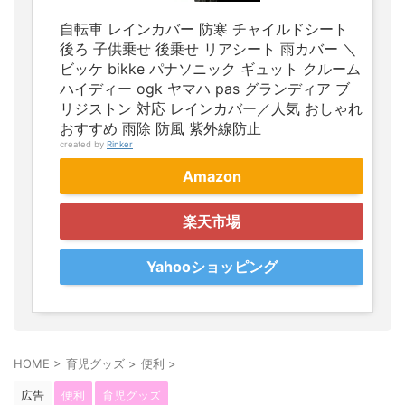
自転車 レインカバー 防寒 チャイルドシート
後ろ 子供乗せ 後乗せ リアシート 雨カバー ＼
ビッケ bikke パナソニック ギュット クルーム
ハイディー ogk ヤマハ pas グランディア ブ
リジストン 対応 レインカバー／人気 おしゃれ
おすすめ 雨除 防風 紫外線防止
created by
Rinker
Amazon
楽天市場
Yahooショッピング
HOME
>
育児グッズ
>
便利
>
広告
便利
育児グッズ