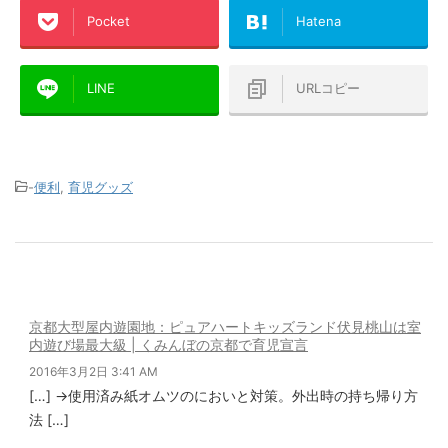
Pocket
Hatena
LINE
URLコピー
-
便利
,
育児グッズ
京都大型屋内遊園地：ピュアハートキッズランド伏見桃山は室
内遊び場最大級 | くみんぼの京都で育児宣言
2016年3月2日 3:41 AM
[…] →使用済み紙オムツのにおいと対策。外出時の持ち帰り方
法 […]